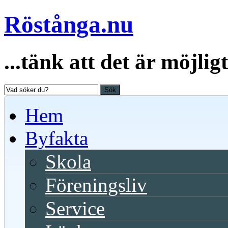
Röstånga.nu
...tänk att det är möjligt
Sök
Hem
Byfakta
Skola
Föreningsliv
Service