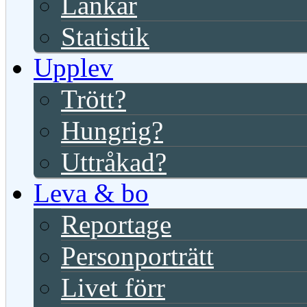
Länkar
Statistik
Upplev
Trött?
Hungrig?
Uttråkad?
Leva & bo
Reportage
Personporträtt
Livet förr