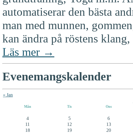
automatiserar den bästa 
man med munnen, gommen, n
kan ändra på röstens klang,
Läs mer →
Evenemangskalender
« Jan
Mån
Tis
Ons
4
5
6
11
12
13
18
19
20