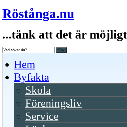
Röstånga.nu
...tänk att det är möjligt
Sök
Hem
Byfakta
Skola
Föreningsliv
Service