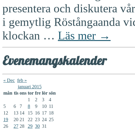
presentera och diskutera vå
i gemytlig Röstångaanda vid
klockan …
Läs mer →
Evenemangskalender
« Dec
feb »
januari 2015
mån
tis
ons
tor
fre
lör
sön
1
2
3
4
5
6
7
8
9
10
11
12
13
14
15
16
17
18
19
20
21
22
23
24
25
26
27
28
29
30
31