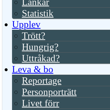
Länkar
Statistik
Upplev
Trött?
Hungrig?
Uttråkad?
Leva & bo
Reportage
Personporträtt
Livet förr