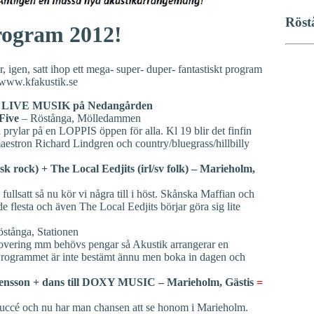
Röst
rogram 2012!
igen, satt ihop ett mega- super- duper- fantastiskt program
å www.kfakustik.se
ch LIVE MUSIK på Nedangården
Five
– Röstånga, Mölledammen
prylar på en LOPPIS öppen för alla. Kl 19 blir det finfin
stron Richard Lindgren och country/bluegrass/hillbilly
 rock) + The Local Eedjits (irl/sv folk) – Marieholm,
ullsatt så nu kör vi några till i höst. Skånska Maffian och
e flesta och även The Local Eedjits börjar göra sig lite
stånga, Stationen
overing mm behövs pengar så Akustik arrangerar en
rogrammet är inte bestämt ännu men boka in dagen och
ensson + dans till DOXY MUSIC – Marieholm, Gästis
=
 succé och nu har man chansen att se honom i Marieholm.