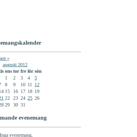
emangskalender
sep »
augusti 2012
tis
ons
tor
fre
lör
sön
1
2
3
4
5
7
8
9
10
11
12
14
15
16
17
18
19
21
22
23
24
25
26
28
29
30
31
mande evenemang
Inga evenemang.