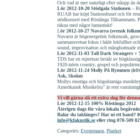
Och vad är mer naturligt efter ståupp 
Lör 2012‐10-20 Stödgala Stationen
– Rö
RUAB har köpt Stationshuset och för ren
stödkonsert med Röstånga Tillsammans. P
räkna med något fantastiskt!
L
ör 2012‐10‐27 Navarra (svensk folkmu
Navarra är högenergetisk folkmusik, groov
sammansvetsat fokus i både lekfullhet och 
sound, improvisation och mångbottnade inf
Lör 2012‐11‐03 Tall Dark Strangers + 
TDS har en repertoar består av högklassi
1920-talets country, gospel och populärmus
Lör 2012‐11‐24 Molly På Rymmen (irl/sv
Ask, Skolan
Mollys mustiga och högoktaniga musikbryg
Amerikansk Musikröra” är rent vansinnig
Vi vill gärna slå ett extra slag för den
Lör 2012‐12‐15 100% Röstånga 2012
Återigen dags för våra lokala begåvning
Balar du taklänges? Har ni ett band?
info@kfakustik.se
eller ring 070‐509 82
Categories:
Evenemang
,
Planket