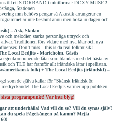
än dans till ett STORBAND i miniformat: DOXY MUSIC!
stånga, Stationen
overing mm behövs pengar så Akustik arrangerar en
rogrammet är inte bestämt ännu men boka in dagen och
sik) – Ask, Skolan
e och melodier, starka personliga uttryck och
allvar. Traditionen förs vidare med nya låtar och nya
luenser. Don’t miss – this is da real folkmusik!
The Local Eedjits ‐ Marieholm, Gästis
ga egenkomponerade låtar som blandas med det bästa av
ik och TLE har framför allt irländska låtar i spellistan.
/amerikansk folk) + The Local Eedjits (irländskt) –
d som de själva kallar för “Skånsk Irländsk &
t medryckande! The Local Eedjits värmer upp publiken.
na sista programpunkt! Var inte blyg!
ar att underhålla! Vad vill du se? Vill du synas själv?
 Kan du spela Fågelsången på kamm? Mejla
 60!