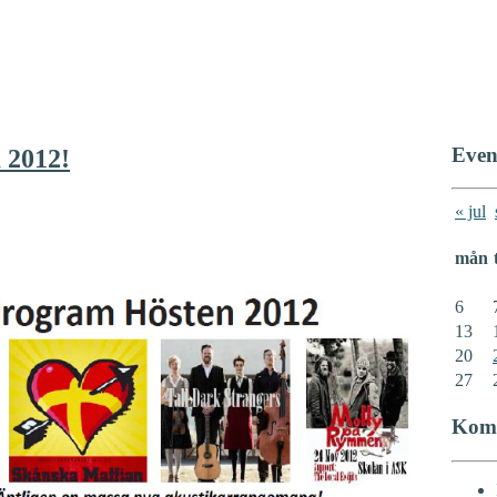
Even
 2012!
« jul
mån
6
13
20
27
Kom