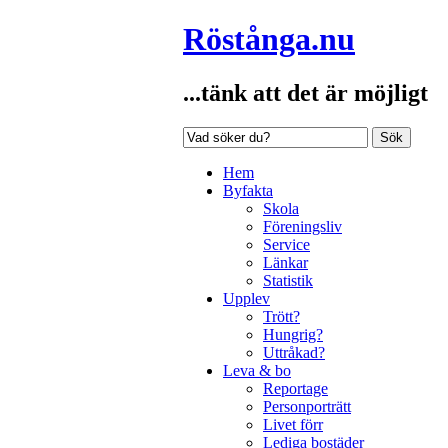
Röstånga.nu
...tänk att det är möjligt
Sök
Hem
Byfakta
Skola
Föreningsliv
Service
Länkar
Statistik
Upplev
Trött?
Hungrig?
Uttråkad?
Leva & bo
Reportage
Personporträtt
Livet förr
Lediga bostäder