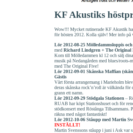
KF Akustiks höstp
Wow!!! Mycket rutinerade KF Akustik har, 
för hösten 2012. Kolla själv! Mer info p
Lör 2012‐08‐25 Mölledammsloppis o
med
Richard Lindgren + The Original 
Kom till Mölledammen kl 12 och sälj dina 
musik på Nedangården med blues/roots‐mae
med The Original Five!
Lör 2012‐09‐01 Skånska Maffian (skånsk
Gästis
Vårt första arrangemang i Marieholm blev f
deras skånska rock’n’roll är välkända för d
grann ett namn.
Lör 2012‐09‐29 Stödgala Stationen
– Rö
RUAB har köpt Stationshuset och för ren
stödkonsert med Röstånga Tillsammans. P
räkna med något fantastiskt!
Lör 2012‐10‐06 Ståupp med Martin Sv
INSTÄLLT!
Martin Svenssons ståupp i juni i Ask var