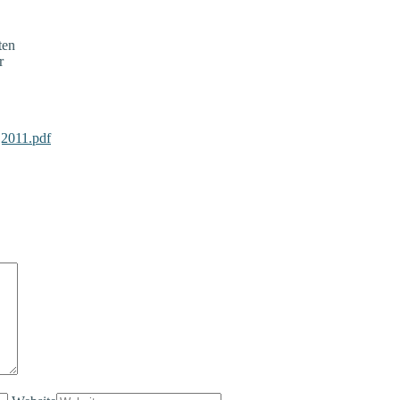
ten
r
j2011.pdf