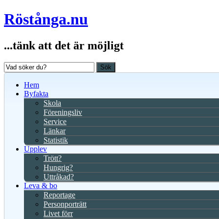
Röstånga.nu
...tänk att det är möjligt
Sök
Hem
Byfakta
Skola
Föreningsliv
Service
Länkar
Statistik
Upplev
Trött?
Hungrig?
Uttråkad?
Leva & bo
Reportage
Personporträtt
Livet förr