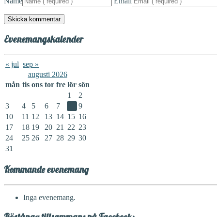
Name
Email
Evenemangskalender
« jul
sep »
augusti 2026
mån
tis
ons
tor
fre
lör
sön
1
2
3
4
5
6
7
8
9
10
11
12
13
14
15
16
17
18
19
20
21
22
23
24
25
26
27
28
29
30
31
Kommande evenemang
Inga evenemang.
Röstånga tillsammans på Facebook: