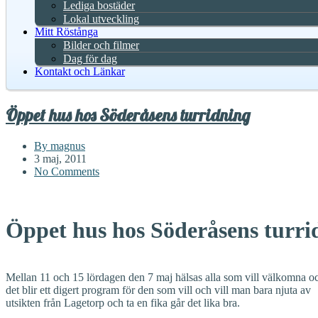
Lediga bostäder
Lokal utveckling
Mitt Röstånga
Bilder och filmer
Dag för dag
Kontakt och Länkar
Öppet hus hos Söderåsens turridning
By magnus
3 maj, 2011
No Comments
Öppet hus hos Söderåsens turri
Mellan 11 och 15 lördagen den 7 maj hälsas alla som vill välkomna 
det blir ett digert program för den som vill och vill man bara njuta av
utsikten från Lagetorp och ta en fika går det lika bra.