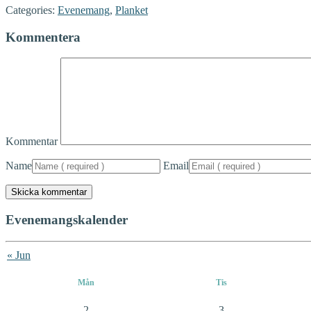
Categories:
Evenemang
,
Planket
Kommentera
Kommentar
Name
Email
Evenemangskalender
« Jun
Mån
Tis
2
3