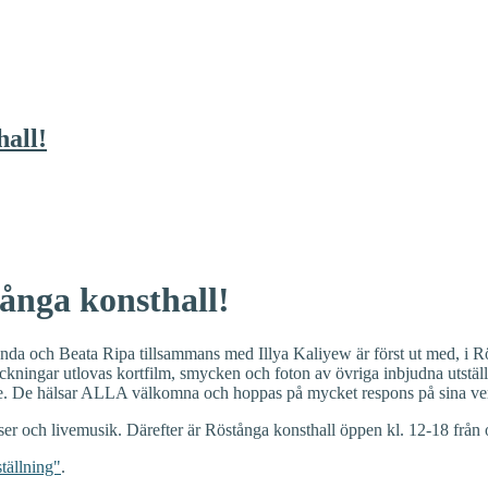
hall!
ånga konsthall!
da och Beata Ripa tillsammans med Illya Kaliyew är först ut med, i Rös
kningar utlovas kortfilm, smycken och foton av övriga inbjudna utstäl
nde. De hälsar ALLA välkomna och hoppas på mycket respons på sina ve
er och livemusik. Därefter är Röstånga konsthall öppen kl. 12-18 från o
tällning"
.