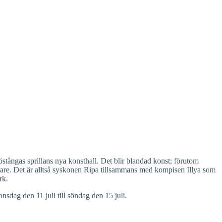
tångas sprillans nya konsthall. Det blir blandad konst; förutom
lare. Det är alltså syskonen Ripa tillsammans med kompisen Illya som
rk.
nsdag den 11 juli till söndag den 15 juli.