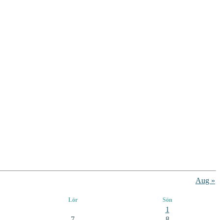
Aug »
Lör
Sön
1
7
8