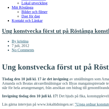
Lokal utveckling
Mitt Röstånga
Bilder och filmer
Dag för dag
Kontakt och Länkar
Ung konstvecka först ut på Röstånga konst
By kristina
7 juli, 2012
No Comments
Ung konstvecka först ut på Röst
Tisdag den 10 juli
kl. 17
är det invigning
av utställningen som Aman
Amanda och Beatas akvarellmålningar och Illyas mangainspirerade tec
står för hela arrangemanget, från ansökan om bidrag till genomföra
Invigning
tisdag den 10 juli
kl. 17!
Det bjuds på fika, konstupplevels
Läs gärna intervjun på www.lokaltidningen.se:
"Unga ordnar konstuts