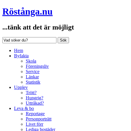
Röstånga.nu
...tänk att det är möjligt
Sök
Hem
Byfakta
Skola
Föreningsliv
Service
Länkar
Statistik
Upplev
Trött?
Hungrig?
Uttråkad?
Leva & bo
Reportage
Personporträtt
Livet förr
Lediga bostäder