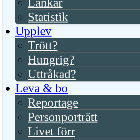
Länkar
Statistik
Upplev
Trött?
Hungrig?
Uttråkad?
Leva & bo
Reportage
Personporträtt
Livet förr