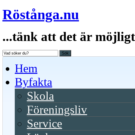
Röstånga.nu
...tänk att det är möjligt
Sök
Hem
Byfakta
Skola
Föreningsliv
Service