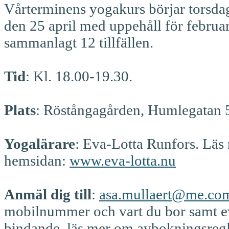
Vårterminens yogakurs börjar torsdag
den 25 april med uppehåll för februar
sammanlagt 12 tillfällen.
Tid
: Kl. 18.00-19.30.
Plats
: Röstångagården, Humlegatan 5
Yogalärare
: Eva-Lotta Runfors. Lä
hemsidan:
www.eva-lotta.nu
Anmäl dig till
:
asa.mullaert@me.co
mobilnummer och vart du bor samt ev.
bindande, läs mer om avbokningsregl